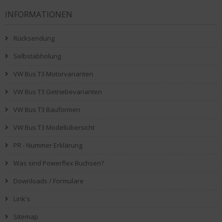
INFORMATIONEN
Rücksendung
Selbstabholung
VW Bus T3 Motorvarianten
VW Bus T3 Getriebevarianten
VW Bus T3 Bauformen
VW Bus T3 Modellübersicht
PR - Nummer Erklärung
Was sind Powerflex Buchsen?
Downloads / Formulare
Link's
Sitemap