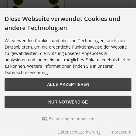
Diese Webseite verwendet Cookies und
andere Technologien
Wir verwenden Cookies und ähnliche Technologien, auch von
Drittanbietern, um die ordentliche Funktionsweise der Website
zu gewährleisten, die Nutzung unseres Angebotes zu
NEWSLETTER-ANMELDUNG
analysieren und Ihnen ein bestmögliches Einkaufserlebnis bieten
zu können. Weitere Informationen finden Sie in unserer
E-Mail-Adresse:
Datenschutzerklärung.
ALLE AKZEPTIEREN
Der Newsletter kann jederzeit hier oder in Ihrem Kundenkonto abbestellt
werden.
NUR NOTWENDIGE
Einstellungen anpassen
Bus-Scheune.de, Ersatzteile fuer VW Bus T3 VW Bus T4 guenstig kaufen. © 2026 | Template ©
2009-2026 by
mod
ified eCommerce Shopsoftware
Datenschutzerklärung
Impressum
mod
ified eCommerce Shopsoftware © 2009-2026