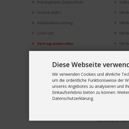
Privatsphäre, Datenschutz
Selb
Unsere AGB's
VW Bu
Reklamationsantrag
VW Bu
Lieferzeit
VW B
Vertrag widerrufen
VW Bu
Impressum
PR - 
Diese Webseite verwen
Kontakt
Was s
Wir verwenden Cookies und ähnliche Tech
Widerrufsbelehrung
Downl
um die ordentliche Funktionsweise der W
Cookie Einstellungen
Link's
unseres Angebotes zu analysieren und Ih
Einkaufserlebnis bieten zu können. Weiter
Site
Datenschutzerklärung.
Bus-Scheune.de, Ersatz