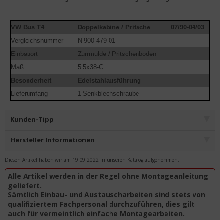
VW Bus T4
Doppelkabine / Pritsche
07/90-04/03
Vergleichsnummer
N 900 479 01
Einbauort
Zurrmulde / Pritschenboden
Maß
5,5x38-C
Besonderheit
Edelstahlausführung
Lieferumfang
1 Senkblechschraube
Kunden-Tipp
Hersteller Informationen
Diesen Artikel haben wir am 19.09.2022 in unseren Katalog aufgenommen.
Alle Artikel werden in der Regel ohne Montageanleitung
geliefert.
Sämtlich Einbau- und Austauscharbeiten sind stets von
qualifiziertem Fachpersonal durchzuführen, dies gilt
auch für vermeintlich einfache Montagearbeiten.