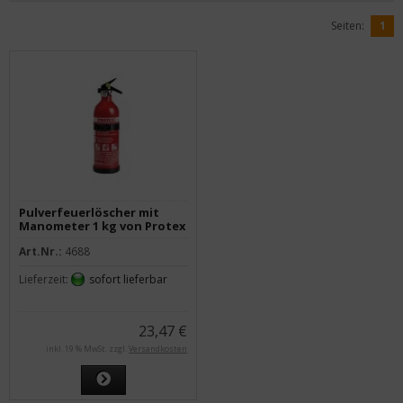
Seiten:
1
Pulverfeuerlöscher mit
Manometer 1 kg von Protex
PS1-X vertr. durch Gloria
Art.Nr.:
4688
Lieferzeit:
sofort lieferbar
23,47 €
inkl. 19 % MwSt. zzgl.
Versandkosten