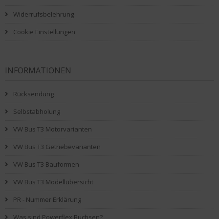
Widerrufsbelehrung
Cookie Einstellungen
INFORMATIONEN
Rücksendung
Selbstabholung
VW Bus T3 Motorvarianten
VW Bus T3 Getriebevarianten
VW Bus T3 Bauformen
VW Bus T3 Modellübersicht
PR - Nummer Erklärung
Was sind Powerflex Buchsen?