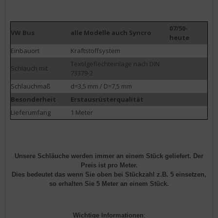
07/50-
VW Bus
alle Modelle auch Syncro
heute
Einbauort
Kraftstoffsystem
Textilgeflechteinlage nach DIN
Schlauch mit
73379-2
Schlauchmaß
d=3,5 mm / D=7,5 mm
Besonderheit
Erstausrüsterqualität
Lieferumfang
1 Meter
Unsere Schläuche werden immer an einem Stück geliefert. Der
Preis ist pro Meter.
Dies bedeutet das wenn Sie oben bei Stückzahl z.B. 5 einsetzen,
so erhalten Sie 5 Meter an einem Stück.
Wichtige Informationen
: