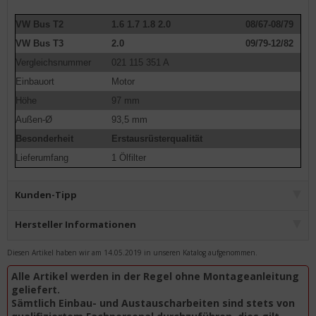
VW Bus T2
1.6 1.7 1.8 2.0
08/67-08/79
VW Bus T3
2.0
09/79-12/82
Vergleichsnummer
021 115 351 A
Einbauort
Motor
Höhe
97 mm
Außen-Ø
93,5 mm
Besonderheit
Erstausrüsterqualität
Lieferumfang
1 Ölfilter
Kunden-Tipp
Hersteller Informationen
Diesen Artikel haben wir am 14.05.2019 in unseren Katalog aufgenommen.
Alle Artikel werden in der Regel ohne Montageanleitung
geliefert.
Sämtlich Einbau- und Austauscharbeiten sind stets von