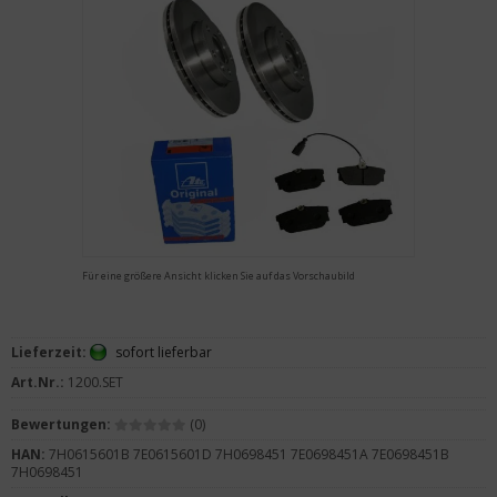
Für eine größere Ansicht klicken Sie auf das Vorschaubild
Lieferzeit:
sofort lieferbar
Art.Nr.:
1200.SET
Bewertungen:
(0)
HAN:
7H0615601B 7E0615601D 7H0698451 7E0698451A 7E0698451B
7H0698451