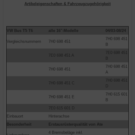
Artikeleigenschaften & Fahrzeugzugehörigkeit
VW Bus T5 T6
alle 16"-Modelle
04/03-08/24
7H0 698 451
Vergleichsnummern
7H0 698 451
B
7E0 698 451
7E0 698 451 A
B
7H0 698 451
7H0 698 451
A
7H0 698 451
7H0 698 451 C
D
7H0 615 601
7H0 698 451 E
B
7E0 615 601 D
Einbauort
Hinterachse
Besonderheit
Erstausrüsterqualität von Ate
4 Bremsbeläge inkl.