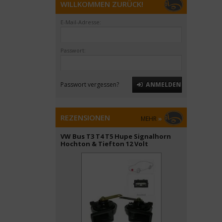
WILLKOMMEN ZURÜCK!
E-Mail-Adresse:
Passwort:
Passwort vergessen?
ANMELDEN
REZENSIONEN
MEHR
»
VW Bus T3 T4 T5 Hupe Signalhorn
Hochton & Tiefton 12 Volt