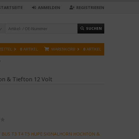
STARTSEITE
ANMELDEN
REGISTRIEREN
SUCHEN
ZETTEL
0
ARTIKEL
WARENKORB
0
ARTIKEL
n
n & Tiefton 12 Volt
W BUS T3 T4 T5 HUPE SIGNALHORN HOCHTON &