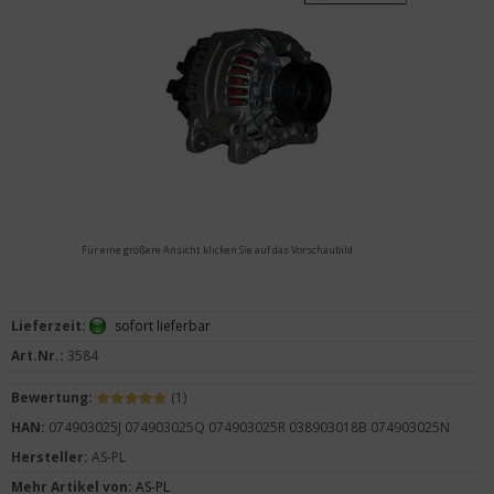
Für eine größere Ansicht klicken Sie auf das Vorschaubild
Lieferzeit:
sofort lieferbar
Art.Nr.:
3584
Bewertung:
(1)
HAN:
074903025J 074903025Q 074903025R 038903018B 074903025N
Hersteller:
AS-PL
Mehr Artikel von:
AS-PL