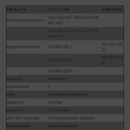
VW Bus T4
2.4 2.5 i TDI
07/90-04/03
AAF ACU AET AEU AEN AAB
Motorkennbuchstaben
APL AVT
ACV AXL AXG AHY AJT AYY
AUF AYC
074 903 025
Vergleichsnummern
074 903 025 J
Q
038 903 018
074 903 025 R
B
074 903 025 N
Einbauort
Motorraum
Rippenanzahl
6
LiMa
mit Doppelschwenkarm
Spannung
14 [V]olt
Ladestrom
120 [A]mpere
auch für Fahrzeuge
mit Aufbaubatterie geeignet
Besonderheit
ohne Austausch