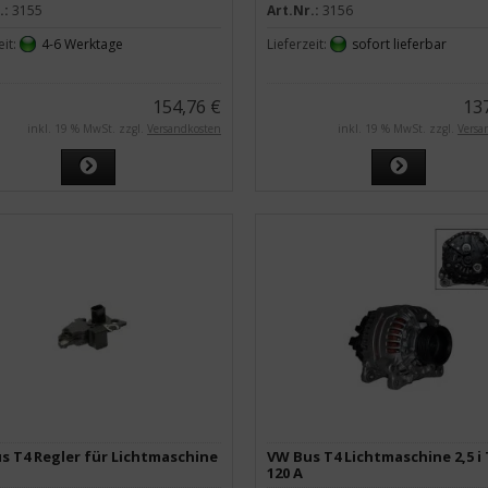
.:
3155
Art.Nr.:
3156
eit:
4-6 Werktage
Lieferzeit:
sofort lieferbar
154,76 €
13
inkl. 19 % MwSt. zzgl.
Versandkosten
inkl. 19 % MwSt. zzgl.
Versa
s T4 Regler für Lichtmaschine
VW Bus T4 Lichtmaschine 2,5 i 
120 A