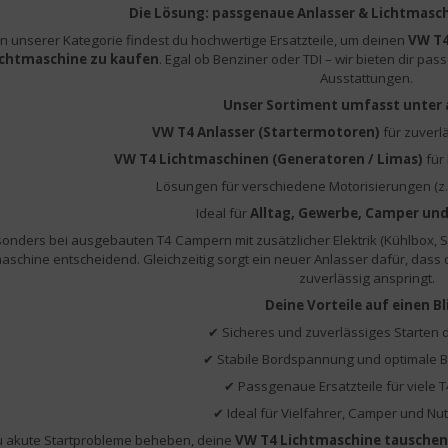
Die Lösung: passgenaue Anlasser & Lichtmasch
In unserer Kategorie findest du hochwertige Ersatzteile, um deinen
VW T4
ichtmaschine zu kaufen
. Egal ob Benziner oder TDI – wir bieten dir p
Ausstattungen.
Unser Sortiment umfasst unter
VW T4 Anlasser (Startermotoren)
für zuverl
VW T4 Lichtmaschinen (Generatoren / Limas)
für
Lösungen für verschiedene Motorisierungen (z. B.
Ideal für
Alltag, Gewerbe, Camper un
onders bei ausgebauten T4 Campern mit zusätzlicher Elektrik (Kühlbox, S
aschine entscheidend. Gleichzeitig sorgt ein neuer Anlasser dafür, dass d
zuverlässig anspringt.
Deine Vorteile auf einen Bl
✔ Sicheres und zuverlässiges Starten 
✔ Stabile Bordspannung und optimale B
✔ Passgenaue Ersatzteile für viele 
✔ Ideal für Vielfahrer, Camper und N
 akute Startprobleme beheben, deine
VW T4 Lichtmaschine tauschen