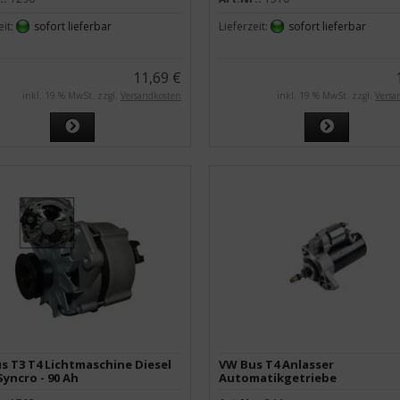
eit:
sofort lieferbar
Lieferzeit:
sofort lieferbar
11,69 €
inkl. 19 % MwSt. zzgl.
Versandkosten
inkl. 19 % MwSt. zzgl.
Versa
s T3 T4 Lichtmaschine Diesel
VW Bus T4 Anlasser
Syncro - 90 Ah
Automatikgetriebe