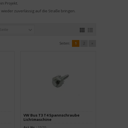
in Projekt.
 wieder zuverlässig auf die Straße bringen.
 Seite
Seiten:
1
2
»
VW Bus T3 T4 Spannschraube
Lichtmaschine
Art.Nr.:
1570