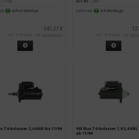
.:
1793
Art.Nr.:
244
eit:
sofort lieferbar
Lieferzeit:
4-6 Werktage
241,27 €
12
inkl. 19 % MwSt. zzgl.
Versandkosten
inkl. 19 % MwSt. zzgl.
Versa
 T4 Anlasser 2,4 AAB bis 11/94
VW Bus T4 Anlasser 1,9 2,4 ABL
ab 11/94