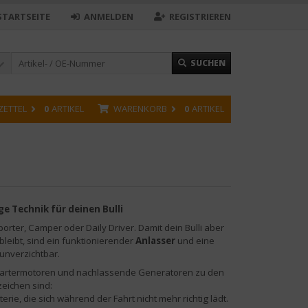
STARTSEITE
ANMELDEN
REGISTRIEREN
SUCHEN
ZETTEL
0
ARTIKEL
WARENKORB
0
ARTIKEL
e Technik für deinen Bulli
orter, Camper oder Daily Driver. Damit dein Bulli aber
bleibt, sind ein funktionierender
Anlasser
und eine
unverzichtbar.
 Startermotoren und nachlassende Generatoren zu den
zeichen sind:
e, die sich während der Fahrt nicht mehr richtig lädt.