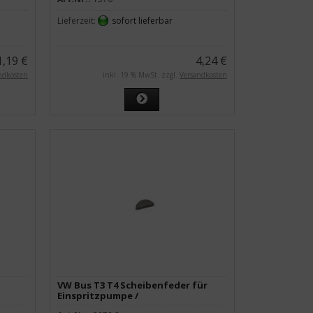
Lieferzeit:
sofort lieferbar
1,19 €
4,24 €
ndkosten
inkl. 19 % MwSt. zzgl.
Versandkosten
VW Bus T3 T4 Scheibenfeder für
Einspritzpumpe /
Drehstromgenerator