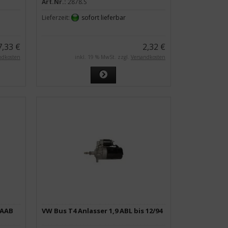
Art.Nr.:
2878.S
Lieferzeit:
sofort lieferbar
7,33 €
2,32 €
ndkosten
inkl. 19 % MwSt. zzgl.
Versandkosten
 AAB
VW Bus T4 Anlasser 1,9 ABL bis 12/94