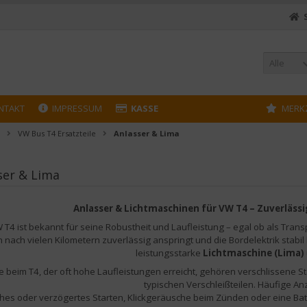
Alle
NTAKT
IMPRESSUM
KASSE
MERK
VW Bus T4 Ersatzteile
Anlasser & Lima
ser & Lima
Anlasser & Lichtmaschinen für VW T4 – Zuverlässig
 T4
ist bekannt für seine Robustheit und Laufleistung – egal ob als Transp
 nach vielen Kilometern zuverlässig anspringt und die Bordelektrik stabil 
leistungsstarke
Lichtmaschine (Lima)
 beim T4, der oft hohe Laufleistungen erreicht, gehören verschlissene
typischen Verschleißteilen. Häufige An
es oder verzögertes Starten, Klickgeräusche beim Zünden oder eine Batteri