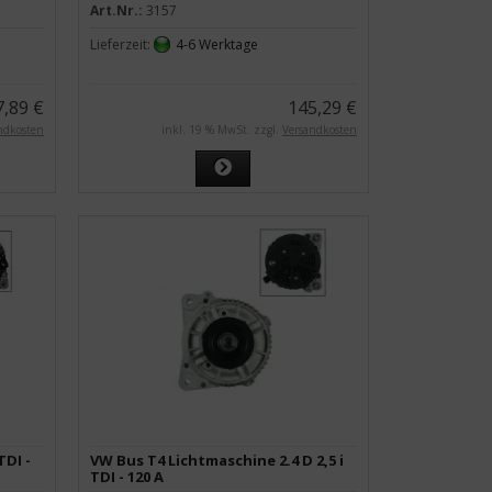
Art.Nr.:
3157
Lieferzeit:
4-6 Werktage
7,89 €
145,29 €
ndkosten
inkl. 19 % MwSt. zzgl.
Versandkosten
TDI -
VW Bus T4 Lichtmaschine 2.4 D 2,5 i
TDI - 120 A