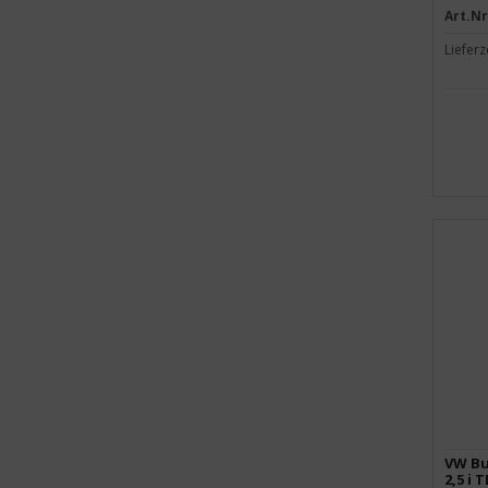
Art.Nr
Lieferz
VW Bu
2,5 i T