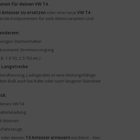
inen für deinen VW T4.
 Anlasser zu ersetzen
oder eine neue
VW T4
assende Komponenten für viele Motorvarianten und
 anderem:
ässiges Startverhalten
 konstante Stromversorgung
 1.9 TD, 2.5 TDI etc.)
d Langstrecke
tandheizung, Ladegeräte) ist eine leistungsfähige
ein Bulli auch bei Kälte oder nach längerer Standzeit
ick:
deines VW T4
atterieladung
T4 Motoren
utzfahrzeuge
oder deinen
T4 Anlasser erneuern
möchtest – hier