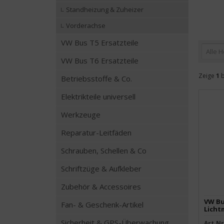
Standheizung & Zuheizer
Vorderachse
VW Bus T5 Ersatzteile
Alle H
VW Bus T6 Ersatzteile
Zeige
1
b
Betriebsstoffe & Co.
Elektrikteile universell
Werkzeuge
Reparatur-Leitfäden
Schrauben, Schellen & Co
Schriftzüge & Aufkleber
Zubehör & Accessoires
VW Bu
Fan- & Geschenk-Artikel
Licht
Sicherheit & GPS-Überwachung
Art.Nr