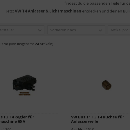
findest du die passenden Teile für de
Jetzt
VW T4 Anlasser & Lichtmaschinen
entdecken und deinen Bulli
ersteller
Sortieren nach ...
Artikel pro
is
18
(von insgesamt
24
Artikeln)
s T3 T4 Regler für
VW Bus T1 T3 T4 Buchse für
maschine 65 A
Anlasserwelle
.:
1290
Art.Nr.:
1510