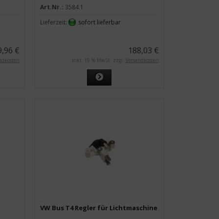
Art.Nr.:
3584.1
Lieferzeit:
sofort lieferbar
9,96 €
188,03 €
ndkosten
inkl. 19 % MwSt. zzgl.
Versandkosten
VW Bus T4 Regler für Lichtmaschine