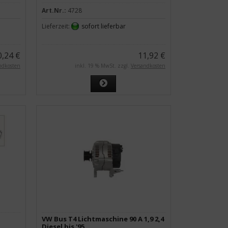
Art.Nr.:
4728
Lieferzeit:
sofort lieferbar
0,24 €
11,92 €
ndkosten
inkl. 19 % MwSt. zzgl.
Versandkosten
VW Bus T4 Lichtmaschine 90 A 1,9 2,4
Diesel bis '95