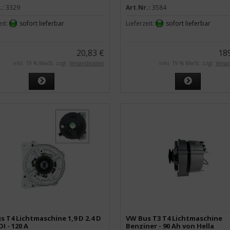
.:
3329
Art.Nr.:
3584
eit:
sofort lieferbar
Lieferzeit:
sofort lieferbar
20,83 €
18
inkl. 19 % MwSt. zzgl.
Versandkosten
inkl. 19 % MwSt. zzgl.
Versa
s T4 Lichtmaschine 1,9 D 2.4 D
VW Bus T3 T4 Lichtmaschine
DI - 120 A
Benziner - 90 Ah von Hella