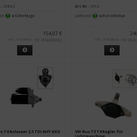
.:
3584.2
Art.Nr.:
3613
eit:
4-6 Werktage
Lieferzeit:
sofort lieferbar
154,07 €
24
inkl. 19 % MwSt. zzgl.
Versandkosten
inkl. 19 % MwSt. zzgl.
Versa
s T4 Anlasser 2,5 TDI AHY AXG
VW Bus T3 T4 Regler für
Lichtmaschine