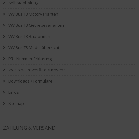
Selbstabholung
VW Bus T3 Motorvarianten
VW Bus T3 Getriebevarianten
VW Bus T3 Bauformen
VW Bus T3 Modellübersicht
PR - Nummer Erklärung
Was sind Powerflex Buchsen?
Downloads / Formulare
Link's
Sitemap
ZAHLUNG & VERSAND