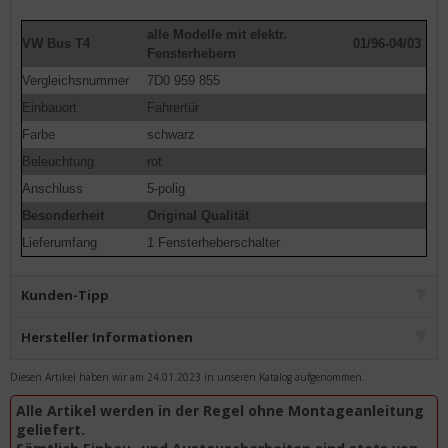
alle Modelle mit elektr.
VW Bus T4
01/96-04/03
Fensterhebern
Vergleichsnummer
7D0 959 855
Einbauort
Fahrertür
Farbe
schwarz
Beleuchtung
rot
Anschluss
5-polig
Besonderheit
Original Qualität
Lieferumfang
1 Fensterheberschalter
Kunden-Tipp
Hersteller Informationen
Diesen Artikel haben wir am 24.01.2023 in unseren Katalog aufgenommen.
Alle Artikel werden in der Regel ohne Montageanleitung
geliefert.