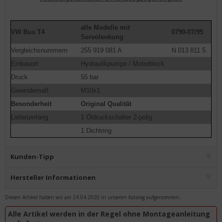
alle Modelle mit
VW Bus T4
0790-07/95
Servolenkung
Vergleichsnummern
255 919 081 A
N 013 811 5
Einbauort
Hydraulikpumpe / Motorblock
Druck
55 bar
Gewindemaß
M10x1
Besonderheit
Original Qualität
Lieferumfang
1 Öldruckschalter 2-polig
1 Dichtring
Kunden-Tipp
Hersteller Informationen
Diesen Artikel haben wir am 24.04.2020 in unseren Katalog aufgenommen.
Alle Artikel werden in der Regel ohne Montageanleitung