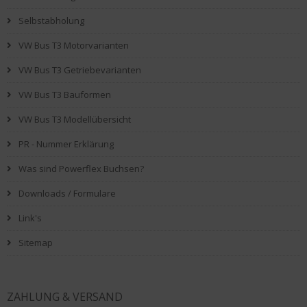
Selbstabholung
VW Bus T3 Motorvarianten
VW Bus T3 Getriebevarianten
VW Bus T3 Bauformen
VW Bus T3 Modellübersicht
PR - Nummer Erklärung
Was sind Powerflex Buchsen?
Downloads / Formulare
Link's
Sitemap
ZAHLUNG & VERSAND