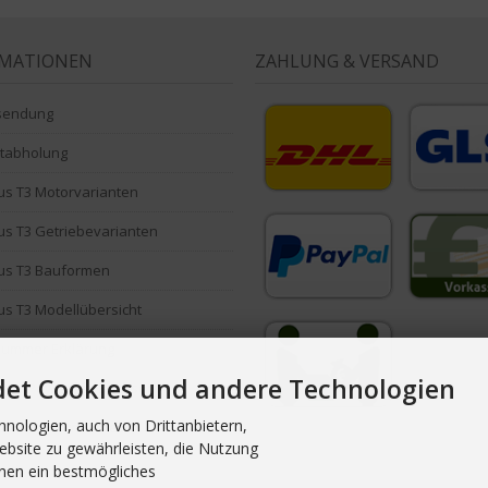
RMATIONEN
ZAHLUNG & VERSAND
sendung
stabholung
s T3 Motorvarianten
s T3 Getriebevarianten
us T3 Bauformen
s T3 Modellübersicht
Nummer Erklärung
det Cookies und andere Technologien
ind Powerflex Buchsen?
nologien, auch von Drittanbietern,
oads / Formulare
ebsite zu gewährleisten, die Nutzung
nen ein bestmögliches