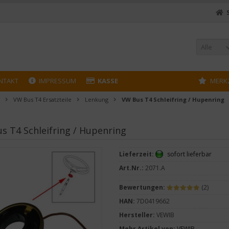
Alle
NTAKT
IMPRESSUM
KASSE
MERK
VW Bus T4 Ersatzteile
Lenkung
VW Bus T4 Schleifring / Hupenring
s T4 Schleifring / Hupenring
Lieferzeit:
sofort lieferbar
Art.Nr.:
2071.A
Bewertungen:
(2)
HAN:
7D0419662
Hersteller:
VEWIB
Mehr Artikel von:
VEWIB