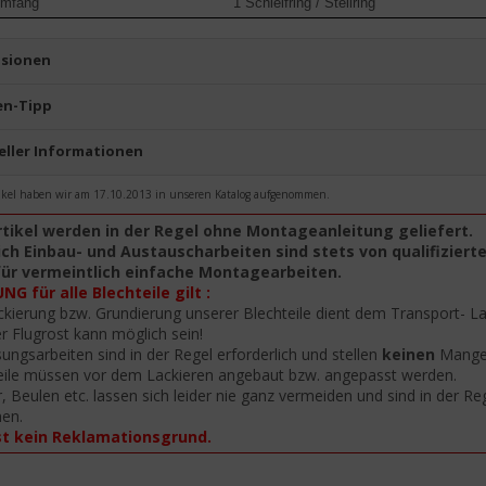
umfang
1 Schleifring / Stellring
sionen
n-Tipp
eller Informationen
ikel haben wir am 17.10.2013 in unseren Katalog aufgenommen.
rtikel werden in der Regel ohne Montageanleitung geliefert.
ch Einbau- und Austauscharbeiten sind stets von qualifiziert
für vermeintlich einfache Montagearbeiten.
G für alle Blechteile gilt :
ckierung bzw. Grundierung unserer Blechteile dient dem Transport- L
er Flugrost kann möglich sein!
ungsarbeiten sind in der Regel erforderlich und stellen
keinen
Mangel
eile müssen vor dem Lackieren angebaut bzw. angepasst werden.
r, Beulen etc. lassen sich leider nie ganz vermeiden und sind in der R
nen.
st kein Reklamationsgrund.