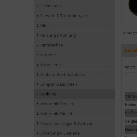
Elektrikteile
Fenster- & Türdichtungen
Filter
Für eine gr
Heizung & Kühlung
Hinterachse
Detai
Interieur
Karosserie
PROD
Kraftstofftank & Zubehör
Lampen & Leuchten
Lenkung
VW Bu
Motorteile Benzin
Einbau
für Fa
Motorteile Diesel
Vergl
Powerflex - Lager & Buchsen
Beson
Schaltung & Getriebe