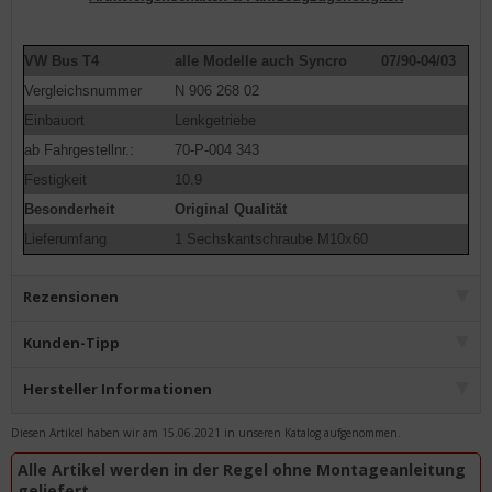
VW Bus T4
alle Modelle auch Syncro
07/90-04/03
Vergleichsnummer
N 906 268 02
Einbauort
Lenkgetriebe
ab Fahrgestellnr.:
70-P-004 343
Festigkeit
10.9
Besonderheit
Original Qualität
Lieferumfang
1 Sechskantschraube M10x60
Rezensionen
Kunden-Tipp
Hersteller Informationen
Diesen Artikel haben wir am 15.06.2021 in unseren Katalog aufgenommen.
Alle Artikel werden in der Regel ohne Montageanleitung
geliefert.