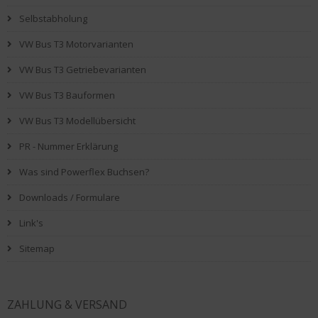
Selbstabholung
VW Bus T3 Motorvarianten
VW Bus T3 Getriebevarianten
VW Bus T3 Bauformen
VW Bus T3 Modellübersicht
PR - Nummer Erklärung
Was sind Powerflex Buchsen?
Downloads / Formulare
Link's
Sitemap
ZAHLUNG & VERSAND