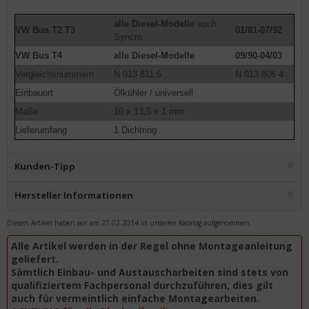
alle Diesel-Modelle
auch
VW Bus T2 T3
01/81-07/92
Syncro
VW Bus T4
alle Diesel-Modelle
09/90-04/03
Vergleichsnummern
N 013 811 5
N 013 806 4
Einbauort
Ölkühler / universell
Maße
10 x 13,5 x 1 mm
Lieferumfang
1 Dichtring
Kunden-Tipp
Hersteller Informationen
Diesen Artikel haben wir am 27.02.2014 in unseren Katalog aufgenommen.
Alle Artikel werden in der Regel ohne Montageanleitung
geliefert.
Sämtlich Einbau- und Austauscharbeiten sind stets von
qualifiziertem Fachpersonal durchzuführen, dies gilt
auch für vermeintlich einfache Montagearbeiten.