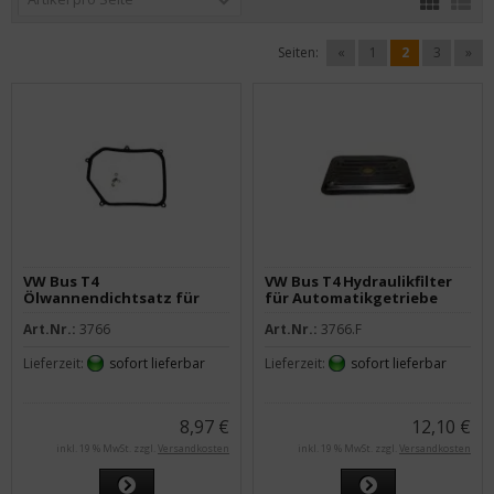
Seiten:
«
1
2
3
»
VW Bus T4
VW Bus T4 Hydraulikfilter
Ölwannendichtsatz für
für Automatikgetriebe
Automatikgetriebe
Art.Nr.:
3766
Art.Nr.:
3766.F
Lieferzeit:
sofort lieferbar
Lieferzeit:
sofort lieferbar
8,97 €
12,10 €
inkl. 19 % MwSt. zzgl.
Versandkosten
inkl. 19 % MwSt. zzgl.
Versandkosten