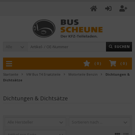
Alle
SUCHEN
(
0
)
(
0
)
Startseite
VW Bus T4 Ersatzteile
Motorteile Benzin
Dichtungen &
Dichtsätze
Dichtungen & Dichtsätze
Alle Hersteller
Sortieren nach ...
Artikel pro Seite