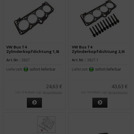
VW Bus T4
VW Bus T4
Zylinderkopfdichtung 1,8i
Zylinderkopfdichtung 2,0i
2,0i
mit Schrauben
Art.Nr.:
3827
Art.Nr.:
3827.1
Lieferzeit:
sofort lieferbar
Lieferzeit:
sofort lieferbar
24,63 €
43,63 €
inkl. 19 % MwSt. zzgl.
Versandkosten
inkl. 19 % MwSt. zzgl.
Versandkosten