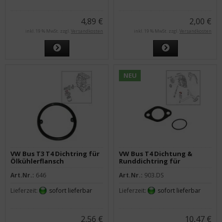
4,89 €
2,00 €
inkl. 19 % MwSt. zzgl.
Versandkosten
inkl. 19 % MwSt. zzgl.
Versandkosten
NEU
VW Bus T3 T4 Dichtring für
VW Bus T4 Dichtung &
Ölkühlerflansch
Runddichtring für
Saugleitung
Art.Nr.:
646
Art.Nr.:
903.DS
Lieferzeit:
sofort lieferbar
Lieferzeit:
sofort lieferbar
2,56 €
10,47 €