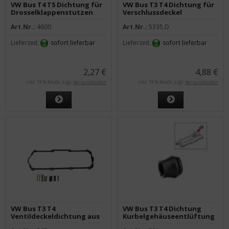
VW Bus T4 T5 Dichtung für
VW Bus T3 T4 Dichtung für
Drosselklappenstutzen
Verschlussdeckel
Art.Nr.:
4600
Art.Nr.:
5335.D
Lieferzeit:
sofort lieferbar
Lieferzeit:
sofort lieferbar
2,27 €
4,88 €
inkl. 19 % MwSt. zzgl.
Versandkosten
inkl. 19 % MwSt. zzgl.
Versandkosten
VW Bus T3 T4
VW Bus T3 T4 Dichtung
Ventildeckeldichtung aus
Kurbelgehäuseentlüftung
Gummi mit Bolzen
/ Ventildeckel