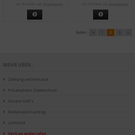
inkl. 19 % MwSt. zzgl.
Versandkosten
inkl. 19 % MwSt. zzgl.
Versandkosten
Seiten:
«
1
2
3
»
MEHR ÜBER...
Zahlung und Versand
Privatsphäre, Datenschutz
Unsere AGB's
Reklamationsantrag
Lieferzeit
Vertrag widerrufen