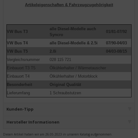
Artikeleigenschaften & Fahrzeugzugehörigkeit
alle Diesel-Modelle auch
VW Bus T3
01/81-07/92
Syncro
VW Bus T4
alle Diesel-Modelle & 2.5i
07/90-04/03
VW Bus T5
2.0i
04/03-08/15
Vergleichsnummer
028 115 721
Einbauort T3 T5
Ölkühlerhalter / Wärmetauscher
Einbauort T4
Ölkühlerhalter / Motorblock
Besonderheit
Original Qualität
Lieferumfang
1 Schraubstutzen
Kunden-Tipp
Hersteller Informationen
Diesen Artikel haben wir am 26.05.2023 in unseren Katalog aufgenommen.