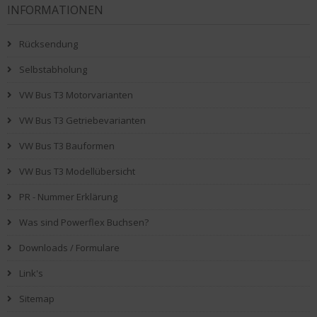
INFORMATIONEN
Rücksendung
Selbstabholung
VW Bus T3 Motorvarianten
VW Bus T3 Getriebevarianten
VW Bus T3 Bauformen
VW Bus T3 Modellübersicht
PR - Nummer Erklärung
Was sind Powerflex Buchsen?
Downloads / Formulare
Link's
Sitemap