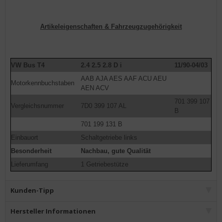
Artikeleigenschaften & Fahrzeugzugehörigkeit
VW Bus T4
2.4 2.5 2.8 D i
11/90-04/03
AAB AJA AES AAF ACU AEU
Motorkennbuchstaben
AEN ACV
701 399 107
Vergleichsnummer
7D0 399 107 AL
B
701 199 131 B
Einbauort
Schaltgetriebe links
Besonderheit
Nachbau, gute Qualität
Lieferumfang
1 Getriebestütze
Kunden-Tipp
Hersteller Informationen