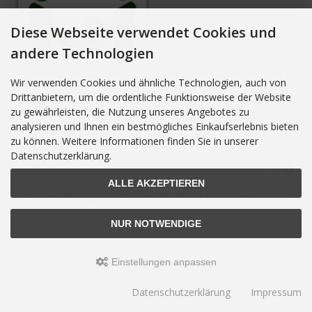
Diese Webseite verwendet Cookies und
andere Technologien
Wir verwenden Cookies und ähnliche Technologien, auch von
Drittanbietern, um die ordentliche Funktionsweise der Website
zu gewährleisten, die Nutzung unseres Angebotes zu
NEWSLETTER-ANMELDUNG
analysieren und Ihnen ein bestmögliches Einkaufserlebnis bieten
zu können. Weitere Informationen finden Sie in unserer
E-Mail-Adresse:
Datenschutzerklärung.
ALLE AKZEPTIEREN
Der Newsletter kann jederzeit hier oder in Ihrem Kundenkonto abbestellt
werden.
NUR NOTWENDIGE
Einstellungen anpassen
Bus-Scheune.de, Ersatzteile fuer VW Bus T3 VW Bus T4 guenstig kaufen. © 2026 | Template ©
2009-2026 by
mod
ified eCommerce Shopsoftware
Datenschutzerklärung
Impressum
mod
ified eCommerce Shopsoftware © 2009-2026