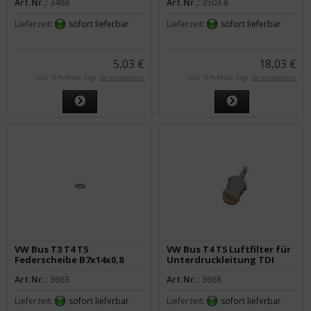
Art.Nr.:
3488
Art.Nr.:
3503.8
M8x30
Lieferzeit:
sofort lieferbar
Lieferzeit:
sofort lieferbar
5,03 €
18,03 €
inkl. 19 % MwSt. zzgl.
Versandkosten
inkl. 19 % MwSt. zzgl.
Versandkosten
VW Bus T3 T4 T5
VW Bus T4 T5 Luftfilter für
Federscheibe B7x14x0,8
Unterdruckleitung TDI
Art.Nr.:
3663
Art.Nr.:
3668
Lieferzeit:
sofort lieferbar
Lieferzeit:
sofort lieferbar