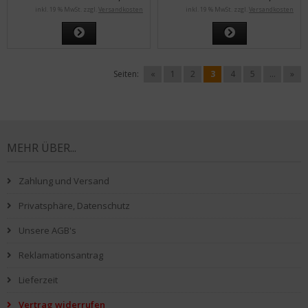
inkl. 19 % MwSt. zzgl.
Versandkosten
inkl. 19 % MwSt. zzgl.
Versandkosten
Seiten:
«
1
2
3
4
5
...
»
MEHR ÜBER...
Zahlung und Versand
Privatsphäre, Datenschutz
Unsere AGB's
Reklamationsantrag
Lieferzeit
Vertrag widerrufen