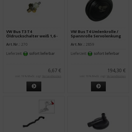
VW Bus T3 T4
VW Bus T4 Umlenkrolle /
Öldruckschalter weiß 1,6 -
Spannrolle Servolenkung
2,0 bar
OE
Art.Nr.:
270
Art.Nr.:
2859
Lieferzeit:
sofort lieferbar
Lieferzeit:
sofort lieferbar
6,67 €
194,30 €
inkl. 19 % MwSt. zzgl.
Versandkosten
inkl. 19 % MwSt. zzgl.
Versandkosten