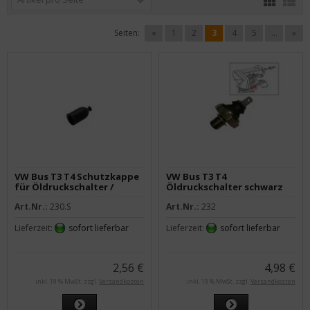
Seiten:
«
1
2
3
4
5
...
»
VW Bus T3 T4 Schutzkappe
VW Bus T3 T4
für Öldruckschalter /
Öldruckschalter schwarz
Signalhornkabel
1,2 - 1,6 bar
Art.Nr.:
230.S
Art.Nr.:
232
Lieferzeit:
sofort lieferbar
Lieferzeit:
sofort lieferbar
2,56 €
4,98 €
inkl. 19 % MwSt. zzgl.
Versandkosten
inkl. 19 % MwSt. zzgl.
Versandkosten