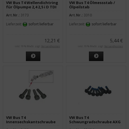
VW Bus T4 Wellendichtring
VW Bus T4 Ölmessstab /
für Ölpumpe 2,4 2,5 i D TDI
Ölpeilstab
Art.Nr.:
3173
Art.Nr.:
3310
Lieferzeit:
sofort lieferbar
Lieferzeit:
sofort lieferbar
12,21 €
5,44 €
inkl. 19 % MwSt. zzgl.
Versandkosten
inkl. 19 % MwSt. zzgl.
Versandkosten
VW Bus T4
VW Bus T4
Innensechskantschraube
Schwungradschraube AXG
Schwingungsdämpfer
AHY - 8 Stück