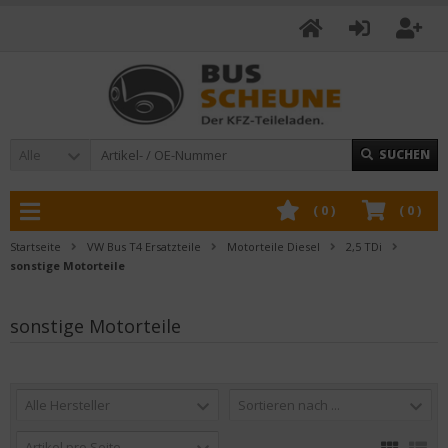
Alle
SUCHEN
(
0
)
(
0
)
Startseite
VW Bus T4 Ersatzteile
Motorteile Diesel
2,5 TDi
sonstige Motorteile
sonstige Motorteile
Alle Hersteller
Sortieren nach ...
Artikel pro Seite