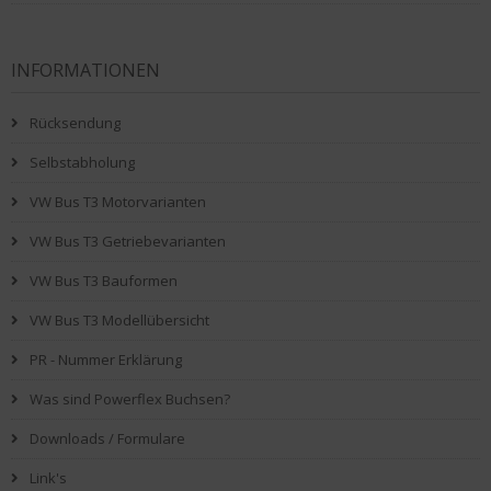
INFORMATIONEN
Rücksendung
Selbstabholung
VW Bus T3 Motorvarianten
VW Bus T3 Getriebevarianten
VW Bus T3 Bauformen
VW Bus T3 Modellübersicht
PR - Nummer Erklärung
Was sind Powerflex Buchsen?
Downloads / Formulare
Link's