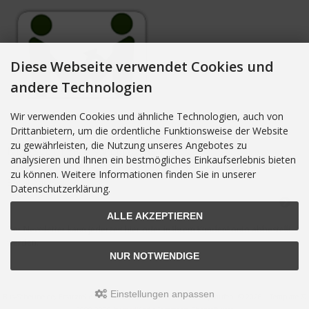
Diese Webseite verwendet Cookies und
andere Technologien
Wir verwenden Cookies und ähnliche Technologien, auch von
Drittanbietern, um die ordentliche Funktionsweise der Website
zu gewährleisten, die Nutzung unseres Angebotes zu
NEWSLETTER-ANMELDUNG
analysieren und Ihnen ein bestmögliches Einkaufserlebnis bieten
zu können. Weitere Informationen finden Sie in unserer
E-Mail-Adresse:
Datenschutzerklärung.
ALLE AKZEPTIEREN
Der Newsletter kann jederzeit hier oder in Ihrem Kundenkonto abbestellt
werden.
NUR NOTWENDIGE
Einstellungen anpassen
Bus-Scheune.de, Ersatzteile fuer VW Bus T3 VW Bus T4 guenstig kaufen. © 2026 | Template ©