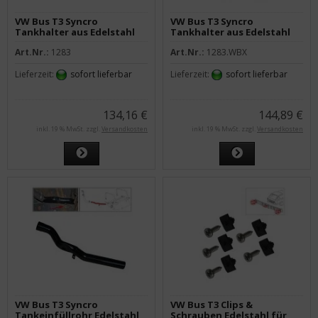
VW Bus T3 Syncro
VW Bus T3 Syncro
Tankhalter aus Edelstahl
Tankhalter aus Edelstahl
alle Diesel
alle WBX
Art.Nr.:
1283
Art.Nr.:
1283.WBX
Lieferzeit:
sofort lieferbar
Lieferzeit:
sofort lieferbar
134,16 €
144,89 €
inkl. 19 % MwSt. zzgl.
Versandkosten
inkl. 19 % MwSt. zzgl.
Versandkosten
VW Bus T3 Syncro
VW Bus T3 Clips &
Tankeinfüllrohr Edelstahl
Schrauben Edelstahl für