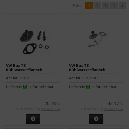
Seiten:
1
2
3
4
»
VW Bus T3
VW Bus T3
Kühlwasserflansch
Kühlwasserflansch
Zylinderkopf WBX
Zylinderkopf WBX
Art.Nr.:
1012
Art.Nr.:
1012.ALT
Edelstahl ab 01/85
Edelstahl bis 12/84
Lieferzeit:
sofort lieferbar
Lieferzeit:
sofort lieferbar
26,78 €
43,17 €
inkl. 19 % MwSt. zzgl.
Versandkosten
inkl. 19 % MwSt. zzgl.
Versandkosten