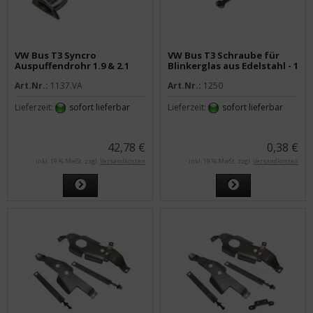
VW Bus T3 Syncro
VW Bus T3 Schraube für
Auspuffendrohr 1.9 & 2.1
Blinkerglas aus Edelstahl - 1
Edelstahl verchromt
Stück
Art.Nr.:
1137.VA
Art.Nr.:
1250
Lieferzeit:
sofort lieferbar
Lieferzeit:
sofort lieferbar
42,78 €
0,38 €
inkl. 19 % MwSt. zzgl.
Versandkosten
inkl. 19 % MwSt. zzgl.
Versandkosten