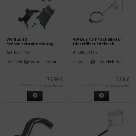
VW Bus T3
VW Bus T3 T4 Schelle für
Stösselrohrabdeckung
Dieselfilter Edelstahl
Edelstahl WBX 1,9 2,1 - 2
Art.Nr.:
1109
Art.Nr.:
111.S
Stück
Lieferzeit:
sofort lieferbar
Lieferzeit:
sofort lieferbar
74,90 €
2,98 €
inkl. 19 % MwSt. zzgl.
Versandkosten
inkl. 19 % MwSt. zzgl.
Versandkosten