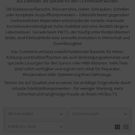
aus Edelstahl, die speziell für den T3 entwickelt wurden.
Ob Kühlwasserflansche, Wasserrohre, Halter, Schrauben, Schellen
oder komplette Auspuffkomponenten – Edelstahl bietet gegenüber
herkömmlichen Materialien entscheidende Vorteile: maximale
Korrosionsbeständigkeit, hohe Stabilität und eine deutlich längere
Lebensdauer. Gerade beim VW T3, der häufig unter Rostproblemen
leidet, sind Edelstahlteile eine sinnvolle Investition in Werterhalt und
Zuverlässigkeit.
Das Sortiment umfasst sowohl funktionale Bauteile für Motor,
Kühlung und Kraftstoffsystem als auch Befestigungselemente und
spezielle Lösungen für den Syncro oder WBX-Motoren. Viele Teile
sind sofort verfügbar und eignen sich ideal für Reparatur,
Restauration oder Optimierung Ihres Fahrzeugs.
Setzen Sie auf Qualität und ersetzen Sie anfällige Originalteile durch
robuste Edelstahlkomponenten – für weniger Wartung, mehr
Sicherheit und langfristige Freude an Ihrem VW Bus T3.
Alle Hersteller
Sortieren nach ...
Artikel pro Seite