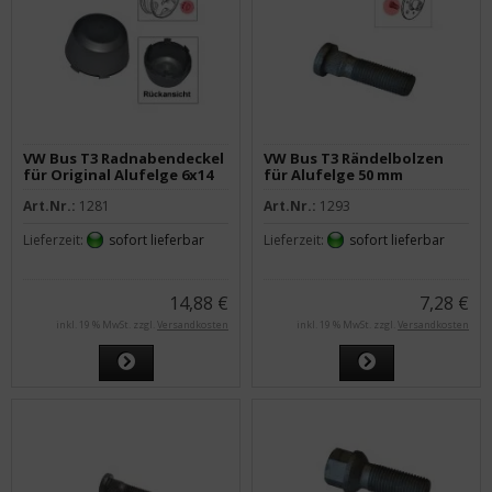
VW Bus T3 Radnabendeckel
VW Bus T3 Rändelbolzen
für Original Alufelge 6x14
für Alufelge 50 mm
ET30
Art.Nr.:
1281
Art.Nr.:
1293
Lieferzeit:
sofort lieferbar
Lieferzeit:
sofort lieferbar
14,88 €
7,28 €
inkl. 19 % MwSt. zzgl.
Versandkosten
inkl. 19 % MwSt. zzgl.
Versandkosten