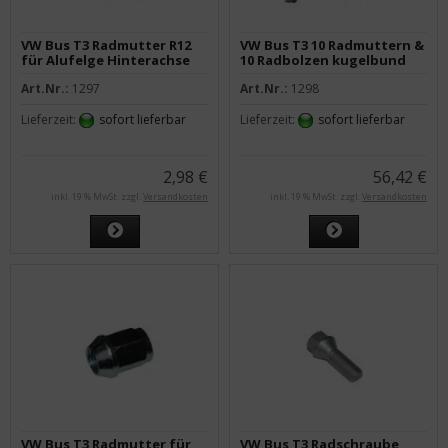
VW Bus T3 Radmutter R12
VW Bus T3 10 Radmuttern &
für Alufelge Hinterachse
10 Radbolzen kugelbund
kugelbund
R12 für Alu-Felge
Art.Nr.:
1297
Art.Nr.:
1298
Lieferzeit:
sofort lieferbar
Lieferzeit:
sofort lieferbar
2,98 €
56,42 €
inkl. 19 % MwSt. zzgl.
Versandkosten
inkl. 19 % MwSt. zzgl.
Versandkosten
VW Bus T3 Radmutter für
VW Bus T3 Radschraube