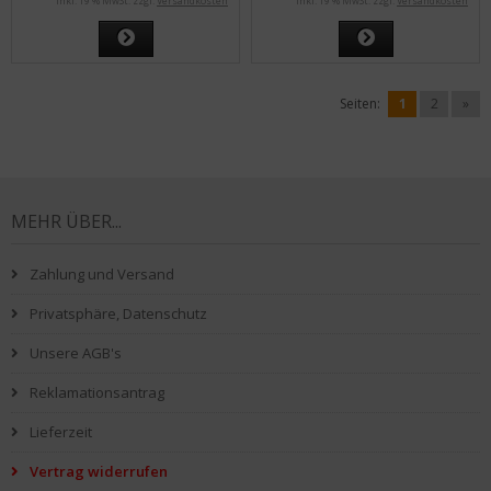
inkl. 19 % MwSt. zzgl.
Versandkosten
inkl. 19 % MwSt. zzgl.
Versandkosten
Seiten:
1
2
»
MEHR ÜBER...
Zahlung und Versand
Privatsphäre, Datenschutz
Unsere AGB's
Reklamationsantrag
Lieferzeit
Vertrag widerrufen