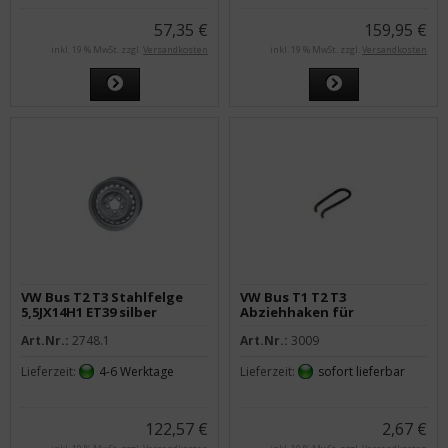
57,35 €
159,95 €
inkl. 19 % MwSt. zzgl.
Versandkosten
inkl. 19 % MwSt. zzgl.
Versandkosten
VW Bus T2 T3 Stahlfelge
VW Bus T1 T2 T3
5,5JX14H1 ET39 silber
Abziehhaken für
Radkappen
Art.Nr.:
2748.1
Art.Nr.:
3009
Lieferzeit:
4-6 Werktage
Lieferzeit:
sofort lieferbar
122,57 €
2,67 €