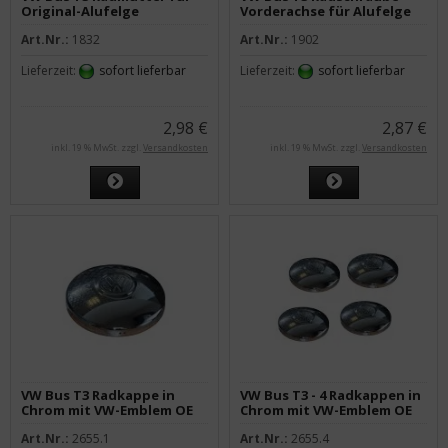
Original-Alufelge
Vorderachse für Alufelge
Hinterachse kegelbund
kegelbund
Art.Nr.:
1832
Art.Nr.:
1902
Lieferzeit:
sofort lieferbar
Lieferzeit:
sofort lieferbar
2,98 €
2,87 €
inkl. 19 % MwSt. zzgl.
Versandkosten
inkl. 19 % MwSt. zzgl.
Versandkosten
VW Bus T3 Radkappe in
VW Bus T3 - 4 Radkappen in
Chrom mit VW-Emblem OE
Chrom mit VW-Emblem OE
Art.Nr.:
2655.1
Art.Nr.:
2655.4