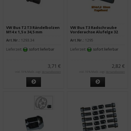
VW Bus T2 T3 Rändelbolzen
VW Bus T3 Radschraube
M14 x 1,5 x 34,5 mm
Vorderachse Alufelge 32
mm kugelbund R12
Art.Nr.:
1293.34
Art.Nr.:
1295
Lieferzeit:
sofort lieferbar
Lieferzeit:
sofort lieferbar
3,71 €
2,82 €
inkl. 19 % MwSt. zzgl.
Versandkosten
inkl. 19 % MwSt. zzgl.
Versandkosten