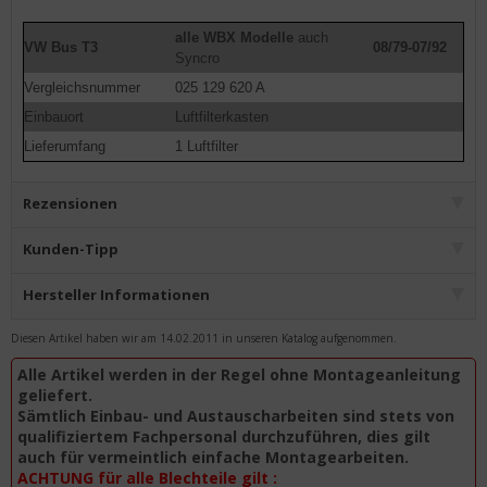
alle WBX Modelle
auch
VW Bus T3
08/79-07/92
Syncro
Vergleichsnummer
025 129 620 A
Einbauort
Luftfilterkasten
Lieferumfang
1 Luftfilter
Rezensionen
Kunden-Tipp
Hersteller Informationen
Diesen Artikel haben wir am 14.02.2011 in unseren Katalog aufgenommen.
Alle Artikel werden in der Regel ohne Montageanleitung
geliefert.
Sämtlich Einbau- und Austauscharbeiten sind stets von
qualifiziertem Fachpersonal durchzuführen, dies gilt
auch für vermeintlich einfache Montagearbeiten.
ACHTUNG für alle Blechteile gilt :