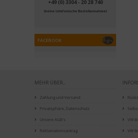
+49 (0) 3304 - 20 28 740
(keine telefonische Bestellannahme)
FACEBOOK
MEHR ÜBER...
INFO
Zahlung und Versand
Rück
Privatsphäre, Datenschutz
Selb
Unsere AGB's
VW Bu
Reklamationsantrag
VW Bu