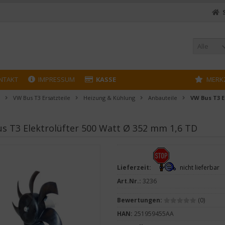
Alle
NTAKT
IMPRESSUM
KASSE
MERK
VW Bus T3 Ersatzteile
Heizung & Kühlung
Anbauteile
VW Bus T3 E
s T3 Elektrolüfter 500 Watt Ø 352 mm 1,6 TD
Lieferzeit:
nicht lieferbar
Art.Nr.:
3236
Bewertungen:
(0)
HAN:
251959455AA