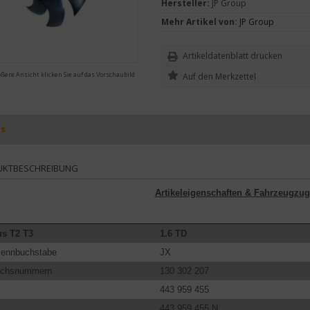
Hersteller:
JP Group
Mehr Artikel von:
JP Group
Artikeldatenblatt drucken
ößere Ansicht klicken Sie auf das Vorschaubild
ls
UKTBESCHREIBUNG
Artikeleigenschaften & Fahrzeugzug
s T2 T3
1.6 TD
kennbuchstabe
JX
eichsnummern
130 302 207
443 959 455
443 959 455 N