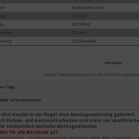
ort
Kühlsystem vorne
ung
12 [V]olt
ng
500 [W]att
messer
352 mm
umfang
1 Elektrolüfter
Hinweis:
Dieser Elektrolüfter passt in die Luftführungsauf
n-Tipp
eller Informationen
rtikel werden in der Regel ohne Montageanleitung geliefert.
ch Einbau- und Austauscharbeiten sind stets von qualifiziert
für vermeintlich einfache Montagearbeiten.
G für alle Blechteile gilt :
ckierung bzw. Grundierung unserer Blechteile dient dem Transport- L