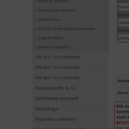
Räder & Zubehör
Einbau
Schaltung & Getriebe
Spann
Vorderachse
Leistu
VW Bus T3 Westfalia Spezialteile
Durch
Züge & Wellen
Liefer
Bremse & Zubehör
VW Bus T4 Ersatzteile
VW Bus T5 Ersatzteile
VW Bus T6 Ersatzteile
Kunde
Betriebsstoffe & Co.
Herst
Elektrikteile universell
Alle A
Werkzeuge
Sämtli
auch 
Reparatur-Leitfäden
ACHTUN
Die La