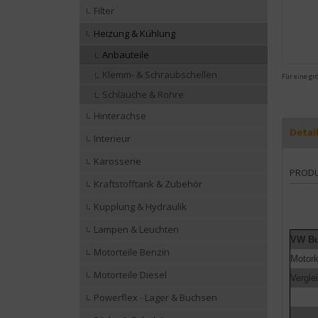
Filter
Heizung & Kühlung
Anbauteile
Klemm- & Schraubschellen
Für eine gr
Schläuche & Rohre
Hinterachse
Detai
Interieur
Karosserie
PROD
Kraftstofftank & Zubehör
Kupplung & Hydraulik
Lampen & Leuchten
VW Bu
Motorteile Benzin
Motor
Motorteile Diesel
Vergl
Powerflex - Lager & Buchsen