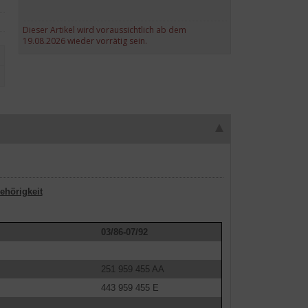
Dieser Artikel wird voraussichtlich ab dem
19.08.2026 wieder vorrätig sein.
ehörigkeit
03/86-07/92
251 959 455 AA
443 959 455 E