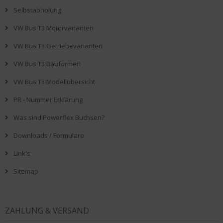
Selbstabholung
VW Bus T3 Motorvarianten
VW Bus T3 Getriebevarianten
VW Bus T3 Bauformen
VW Bus T3 Modellübersicht
PR - Nummer Erklärung
Was sind Powerflex Buchsen?
Downloads / Formulare
Link's
Sitemap
ZAHLUNG & VERSAND