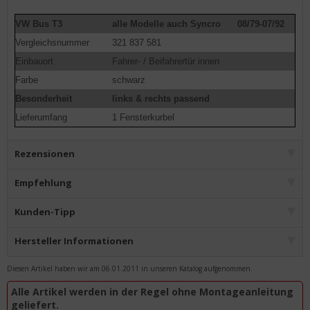
VW Bus T3
alle Modelle auch Syncro
08/79-07/92
Vergleichsnummer
321 837 581
Einbauort
Fahrer- / Beifahrertür innen
Farbe
schwarz
Besonderheit
links & rechts passend
Lieferumfang
1 Fensterkurbel
Rezensionen
Empfehlung
Kunden-Tipp
Hersteller Informationen
Diesen Artikel haben wir am 06.01.2011 in unseren Katalog aufgenommen.
Alle Artikel werden in der Regel ohne Montageanleitung
geliefert.