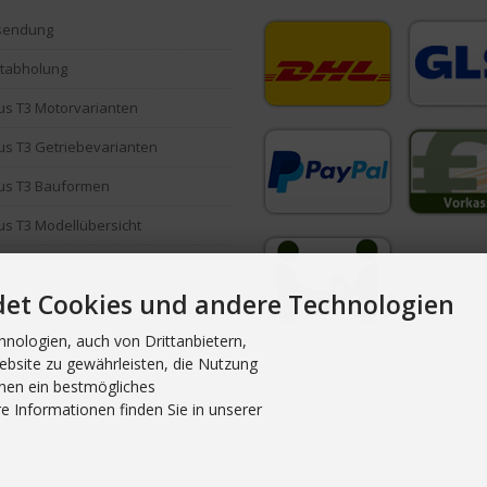
sendung
stabholung
s T3 Motorvarianten
s T3 Getriebevarianten
us T3 Bauformen
s T3 Modellübersicht
Nummer Erklärung
det Cookies und andere Technologien
ind Powerflex Buchsen?
nologien, auch von Drittanbietern,
oads / Formulare
ebsite zu gewährleisten, die Nutzung
nen ein bestmögliches
e Informationen finden Sie in unserer
map