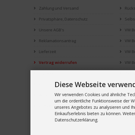
Zahlung und Versand
Rück
Privatsphäre, Datenschutz
Selb
Unsere AGB's
VW Bu
Reklamationsantrag
VW Bu
Lieferzeit
VW B
Vertrag widerrufen
VW Bu
Impressum
PR - 
Diese Webseite verwen
Kontakt
Was s
Wir verwenden Cookies und ähnliche Tech
Widerrufsbelehrung
Downl
um die ordentliche Funktionsweise der W
Cookie Einstellungen
Link's
unseres Angebotes zu analysieren und Ih
Einkaufserlebnis bieten zu können. Weiter
Site
Datenschutzerklärung.