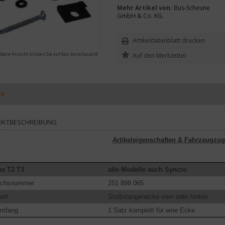
Mehr Artikel von:
Bus-Scheune
GmbH & Co. KG.
Artikeldatenblatt drucken
ößere Ansicht klicken Sie auf das Vorschaubild
ls
UKTBESCHREIBUNG
Artikeleigenschaften & Fahrzeugzug
s T2 T3
alle Modelle auch Syncro
eichsnummer
251 898 065
ort
Stoßstangenecke vorn oder hinten
umfang
1 Satz komplett für eine Ecke