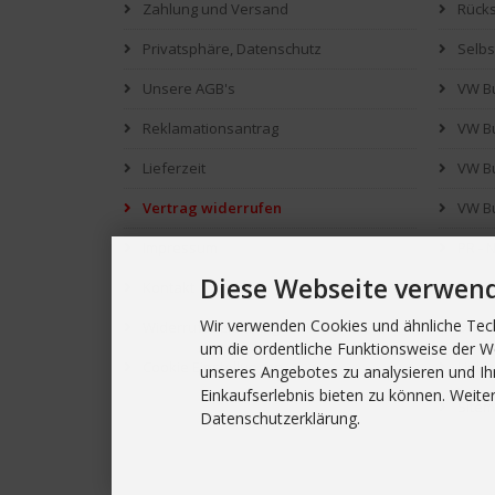
Zahlung und Versand
Rück
Privatsphäre, Datenschutz
Selb
Unsere AGB's
VW Bu
Reklamationsantrag
VW Bu
Lieferzeit
VW B
Vertrag widerrufen
VW Bu
Impressum
PR - 
Diese Webseite verwen
Kontakt
Was s
Wir verwenden Cookies und ähnliche Tech
Widerrufsbelehrung
Downl
um die ordentliche Funktionsweise der W
Cookie Einstellungen
Link's
unseres Angebotes zu analysieren und Ih
Einkaufserlebnis bieten zu können. Weiter
Site
Datenschutzerklärung.