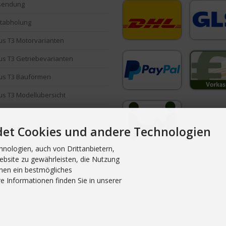
sendung
stabholung
s T3 Motorvarianten
s T3 Getriebevarianten
us T3 Bauformen
s T3 Modellübersicht
Nummer Erklärung
det Cookies und andere Technologien
ind Powerflex Buchsen?
nologien, auch von Drittanbietern,
oads / Formulare
ebsite zu gewährleisten, die Nutzung
nen ein bestmögliches
e Informationen finden Sie in unserer
map