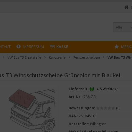
Alle
NTAKT
IMPRESSUM
KASSE
MERK
VW Bus T3 Ersatzteile
Karosserie
Fensterscheiben
VW Bus T3 Win
s T3 Windschutzscheibe Grüncolor mit Blaukeil
Lieferzeit:
4-6 Werktage
Art.Nr.:
738.GB
Bewertungen:
(0)
HAN:
251845101
Hersteller:
Pilkington
Mehr Artikel von:
Pilkington