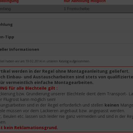
rbedingung
nur Abholung möglich
umfang
1 Frontscheibe
ehlung
n-Tipp
eller Informationen
ikel haben wir am 19.02.2014 in unseren Katalog aufgenommen.
rtikel werden in der Regel ohne Montageanleitung geliefert.
ch Einbau- und Austauscharbeiten sind stets von qualifiziert
für vermeintlich einfache Montagearbeiten.
G für alle Blechteile gilt :
ckierung bzw. Grundierung unserer Blechteile dient dem Transport- L
er Flugrost kann möglich sein!
ungsarbeiten sind in der Regel erforderlich und stellen
keinen
Mangel
eile müssen vor dem Lackieren angebaut bzw. angepasst werden.
r, Beulen etc. lassen sich leider nie ganz vermeiden und sind in der R
nen.
st kein Reklamationsgrund.