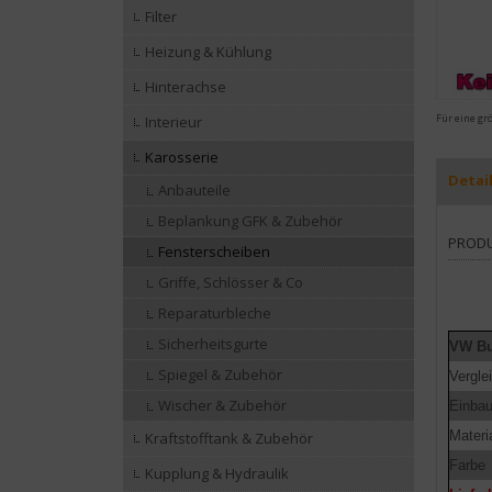
Filter
Heizung & Kühlung
Hinterachse
Für eine gr
Interieur
Karosserie
Detai
Anbauteile
Beplankung GFK & Zubehör
PROD
Fensterscheiben
Griffe, Schlösser & Co
Reparaturbleche
Sicherheitsgurte
VW Bu
Spiegel & Zubehör
Vergl
Wischer & Zubehör
Einbau
Materi
Kraftstofftank & Zubehör
Farbe
Kupplung & Hydraulik