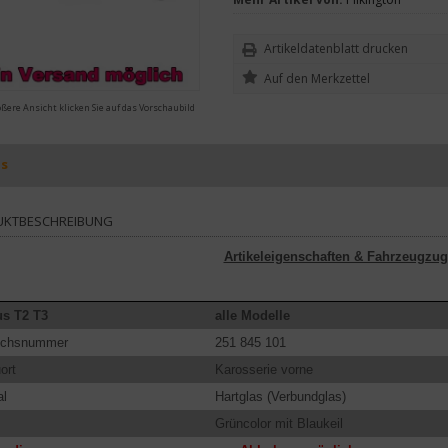
Artikeldatenblatt drucken
ößere Ansicht klicken Sie auf das Vorschaubild
ls
UKTBESCHREIBUNG
Artikeleigenschaften & Fahrzeugzug
s T2 T3
alle Modelle
eichsnummer
251 845 101
ort
Karosserie vorne
al
Hartglas (Verbundglas)
Grüncolor mit Blaukeil