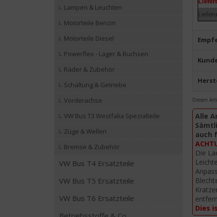
Liefe
Lampen & Leuchten
Liefer
Motorteile Benzin
Motorteile Diesel
Empf
Powerflex - Lager & Buchsen
Kunde
Räder & Zubehör
Herst
Schaltung & Getriebe
Vorderachse
Diesen Art
Alle A
VW Bus T3 Westfalia Spezialteile
Sämtli
Züge & Wellen
auch 
ACHTUN
Bremse & Zubehör
Die La
Leicht
VW Bus T4 Ersatzteile
Anpass
Blecht
VW Bus T5 Ersatzteile
Kratze
VW Bus T6 Ersatzteile
entfer
Dies i
Betriebsstoffe & Co.