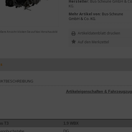
Hersteller:
Bus-Scheune GmbH & Co
KG.
Mehr Artikel von:
Bus-Scheune
GmbH & Co. KG.
ößere Ansicht klicken Sie auf das Vorschaubild
Artikeldatenblatt drucken
ls
UKTBESCHREIBUNG
Artikeleigenschaften & Fahrzeugzug
s T3
1.9 WBX
kennbuchstabe
DG