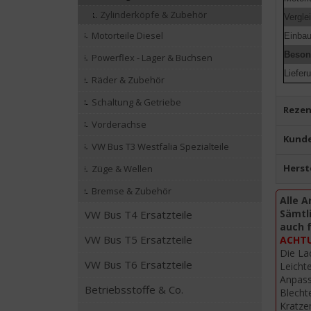
Zylinderköpfe & Zubehör
Vergl
Motorteile Diesel
Einbau
Beson
Powerflex - Lager & Buchsen
Liefer
Räder & Zubehör
Schaltung & Getriebe
Rezen
Vorderachse
Kunde
VW Bus T3 Westfalia Spezialteile
Herst
Züge & Wellen
Bremse & Zubehör
Alle A
Sämtli
VW Bus T4 Ersatzteile
auch 
VW Bus T5 Ersatzteile
ACHTUN
Die La
VW Bus T6 Ersatzteile
Leicht
Anpass
Betriebsstoffe & Co.
Blecht
Kratze