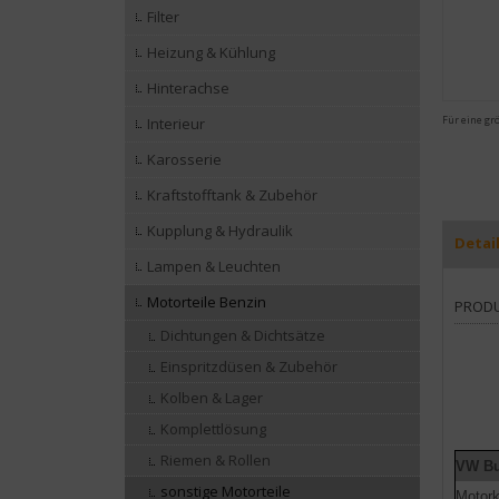
Filter
Heizung & Kühlung
Hinterachse
Für eine gr
Interieur
Karosserie
Kraftstofftank & Zubehör
Kupplung & Hydraulik
Detai
Lampen & Leuchten
Motorteile Benzin
PROD
Dichtungen & Dichtsätze
Einspritzdüsen & Zubehör
Kolben & Lager
Komplettlösung
Riemen & Rollen
VW Bu
sonstige Motorteile
Motor