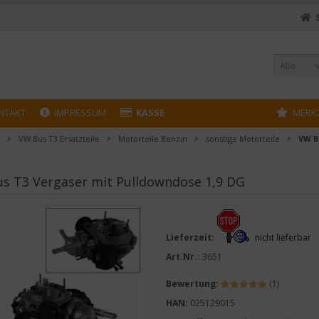
Alle
NTAKT
IMPRESSUM
KASSE
MERK
VW Bus T3 Ersatzteile
Motorteile Benzin
sonstige Motorteile
VW B
s T3 Vergaser mit Pulldowndose 1,9 DG
Lieferzeit:
nicht lieferbar
Art.Nr.:
3651
Bewertung:
(1)
HAN:
025129015