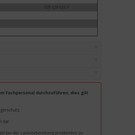
025 129 015 F
em Fachpersonal durchzuführen, dies gilt
agerschutz.
 dar.
egel bei der Lackvorbereitung problemlos zu