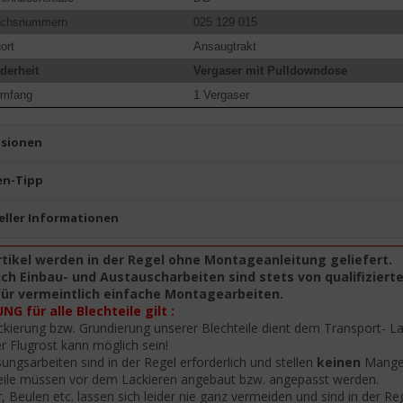
eichsnummern
025 129 015
ort
Ansaugtrakt
derheit
Vergaser mit Pulldowndose
umfang
1 Vergaser
sionen
n-Tipp
eller Informationen
rtikel werden in der Regel ohne Montageanleitung geliefert.
ch Einbau- und Austauscharbeiten sind stets von qualifiziert
für vermeintlich einfache Montagearbeiten.
G für alle Blechteile gilt :
ckierung bzw. Grundierung unserer Blechteile dient dem Transport- L
er Flugrost kann möglich sein!
ungsarbeiten sind in der Regel erforderlich und stellen
keinen
Mangel
eile müssen vor dem Lackieren angebaut bzw. angepasst werden.
r, Beulen etc. lassen sich leider nie ganz vermeiden und sind in der R