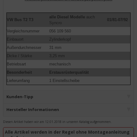
alle Diesel Modelle
auch
VW Bus T2 T3
01/81-07/92
Syncro
Vergleichsnummer
056 109 560
Einbauort
Zylinderkopf
Außendurchmesser
31 mm
Dicke / Stärke
3,25 mm
Betriebsart
mechanisch
Besonderheit
Erstausrüsterqualität
Lieferumfang
1 Einstellscheibe
Kunden-Tipp
Hersteller Informationen
Diesen Artikel haben wir am 12.01.2018 in unseren Katalog aufgenommen.
Alle Artikel werden in der Regel ohne Montageanleitung