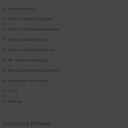
Selbstabholung
VW Bus T3 Motorvarianten
VW Bus T3 Getriebevarianten
VW Bus T3 Bauformen
VW Bus T3 Modellübersicht
PR - Nummer Erklärung
Was sind Powerflex Buchsen?
Downloads / Formulare
Link's
Sitemap
ZAHLUNG & VERSAND