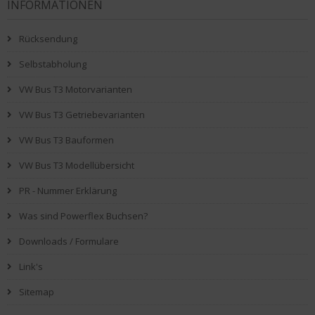
INFORMATIONEN
Rücksendung
Selbstabholung
VW Bus T3 Motorvarianten
VW Bus T3 Getriebevarianten
VW Bus T3 Bauformen
VW Bus T3 Modellübersicht
PR - Nummer Erklärung
Was sind Powerflex Buchsen?
Downloads / Formulare
Link's
Sitemap