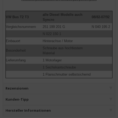
alle Diesel Modelle auch
VW Bus T2 T3
08/82-07/92
Syncro
Vergleichsnummern
251 199 201 G
N 040 195 2
N 022 150 1
Einbauort
Hinterachse / Motor
Schraube aus hochfestem
Besonderheit
Material
Lieferumfang
1 Motorlager
1 Sechskantschraube
1 Flanschmutter selbstsichernd
Rezensionen
Kunden-Tipp
Hersteller Informationen