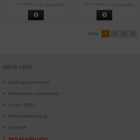
inkl. 19 % MwSt. zzgl.
Versandkosten
inkl. 19 % MwSt. zzgl.
Versandkosten
Seiten:
1
2
3
»
MEHR ÜBER...
Zahlung und Versand
Privatsphäre, Datenschutz
Unsere AGB's
Reklamationsantrag
Lieferzeit
Vertrag widerrufen