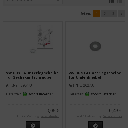
Seiten:
1
2
3
»
VW Bus T4 Unterlegscheibe
VW Bus T4 Unterlegscheibe
für Sechskantschraube
für Umlenkhebel
Gabelkopf Schaltgestänge
Schaltstange
Art.Nr.:
3984.U
Art.Nr.:
2027.U
nicht TDI
Lieferzeit:
sofort lieferbar
Lieferzeit:
sofort lieferbar
0,06 €
0,49 €
inkl. 19 % MwSt. zzgl.
Versandkosten
inkl. 19 % MwSt. zzgl.
Versandkosten