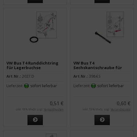
VW Bus T4 Runddichtring
VW Bus T4
für Lagerbuchse
Sechskantschraube für
Schalthebel
Gabelkopf Schaltgestänge
Art.Nr.:
2027.D
Art.Nr.:
3984.S
nicht TDI
Lieferzeit:
sofort lieferbar
Lieferzeit:
sofort lieferbar
0,51 €
0,60 €
inkl. 19 % MwSt. zzgl.
Versandkosten
inkl. 19 % MwSt. zzgl.
Versandkosten