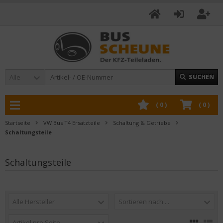
Alle
SUCHEN
(
0
)
(
0
)
Startseite
VW Bus T4 Ersatzteile
Schaltung & Getriebe
Schaltungsteile
Schaltungsteile
Alle Hersteller
Sortieren nach ...
Artikel pro Seite