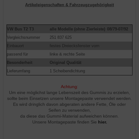
Artikeleigenschaften & Fahrzeugzugehörigkeit
VW Bus T2 T3
alle Modelle (ohne Zierleiste)
08/79-07/92
Vergleichsnummer
251 837 625
Einbauort
festes Dreiecksfenster vorn
passend für
linke & rechte Seite
Besonderheit
Original Qualität
Lieferumfang
1 Scheibendichtung
Achtung:
Um eine möglichst lange Lebenszeit des Gummis zu erzielen,
sollte beim Einsetzen unsere Montagepaste verwendet werden.
Es wird dringlich davon abgeraten andere Fette, Öle oder
Seifen zu verwenden,
da diese das Gummi-Material aufweichen können.
Unsere Montagepaste finden Sie
hier.