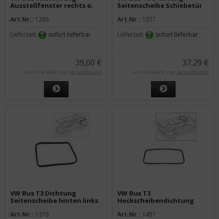
Ausstellfenster rechts o.
Seitenscheibe Schiebetür
Zierleistennut
ab 8/84
Art.Nr.:
1286
Art.Nr.:
1377
Lieferzeit:
sofort lieferbar
Lieferzeit:
sofort lieferbar
39,00 €
37,29 €
inkl. 19 % MwSt. zzgl.
Versandkosten
inkl. 19 % MwSt. zzgl.
Versandkosten
VW Bus T3 Dichtung
VW Bus T3
Seitenscheibe hinten links
Heckscheibendichtung
oder rechts
Doka & Pritsche
Art.Nr.:
1378
Art.Nr.:
1457