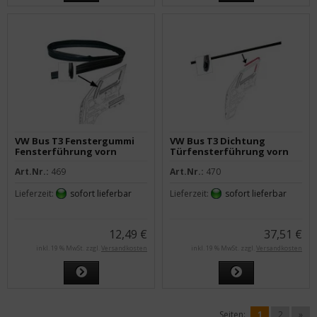
VW Bus T3 Fenstergummi
VW Bus T3 Dichtung
Fensterführung vorn
Türfensterführung vorn
Seitenscheibe
oben links oder rechts
Art.Nr.:
469
Art.Nr.:
470
Lieferzeit:
sofort lieferbar
Lieferzeit:
sofort lieferbar
12,49 €
37,51 €
inkl. 19 % MwSt. zzgl.
Versandkosten
inkl. 19 % MwSt. zzgl.
Versandkosten
Seiten:
1
2
»