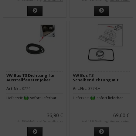
inkl. 19 % MwSt. zzgl.
Versandkosten
inkl. 19 % MwSt. zzgl.
Versandkosten
VW Bus T3 Dichtung für
VW Bus T3
Ausstellfenster Joker
Scheibendichtung mit
Füllkeder Hochdach
Art.Nr.:
3774
Art.Nr.:
3774.H
Westfalia
Lieferzeit:
sofort lieferbar
Lieferzeit:
sofort lieferbar
36,90 €
69,60 €
inkl. 19 % MwSt. zzgl.
Versandkosten
inkl. 19 % MwSt. zzgl.
Versandkosten