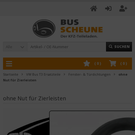
Alle
SUCHEN
(
0
)
(
0
)
Startseite
VW Bus T3 Ersatzteile
Fenster- & Türdichtungen
ohne
Nut für Zierleisten
ohne Nut für Zierleisten