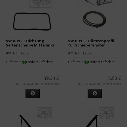
VW Bus T3 Dichtung
VW Bus T3 Bürstenprofil
Seitenscheibe Mitte links
für Schiebefenster
o. rechts
Seitenscheibe
Art.Nr.:
1252
Art.Nr.:
1252.B
Lieferzeit:
sofort lieferbar
Lieferzeit:
sofort lieferbar
39,30 €
5,50 €
inkl. 19 % MwSt. zzgl.
Versandkosten
inkl. 19 % MwSt. zzgl.
Versandkosten