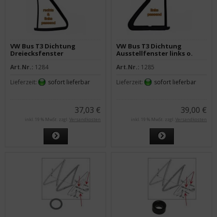
VW Bus T3 Dichtung
VW Bus T3 Dichtung
Dreiecksfenster
Ausstellfenster links o.
feststehend
Zierleistennut
Art.Nr.:
1284
Art.Nr.:
1285
Lieferzeit:
sofort lieferbar
Lieferzeit:
sofort lieferbar
37,03 €
39,00 €
inkl. 19 % MwSt. zzgl.
Versandkosten
inkl. 19 % MwSt. zzgl.
Versandkosten