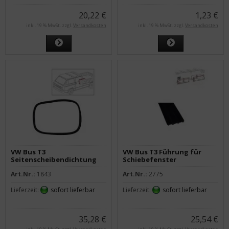
20,22 €
1,23 €
inkl. 19 % MwSt. zzgl.
Versandkosten
inkl. 19 % MwSt. zzgl.
Versandkosten
VW Bus T3
VW Bus T3 Führung für
Seitenscheibendichtung
Schiebefenster
hinten Doka & Pritsche
Art.Nr.:
1843
Art.Nr.:
2775
Lieferzeit:
sofort lieferbar
Lieferzeit:
sofort lieferbar
35,28 €
25,54 €