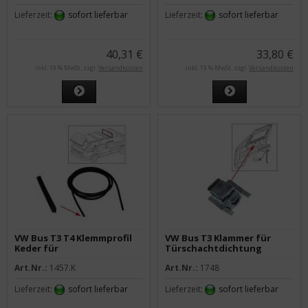
Lieferzeit:
sofort lieferbar
Lieferzeit:
sofort lieferbar
40,31 €
33,80 €
inkl. 19 % MwSt. zzgl.
Versandkosten
inkl. 19 % MwSt. zzgl.
Versandkosten
VW Bus T3 T4 Klemmprofil
VW Bus T3 Klammer für
Keder für
Türschachtdichtung
Heckscheibendichtung
Art.Nr.:
1457.K
Art.Nr.:
1748
Doka & Pritsche
Lieferzeit:
sofort lieferbar
Lieferzeit:
sofort lieferbar