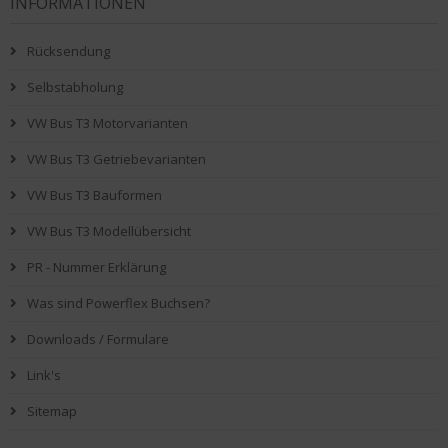
INFORMATIONEN
Rücksendung
Selbstabholung
VW Bus T3 Motorvarianten
VW Bus T3 Getriebevarianten
VW Bus T3 Bauformen
VW Bus T3 Modellübersicht
PR - Nummer Erklärung
Was sind Powerflex Buchsen?
Downloads / Formulare
Link's
Sitemap