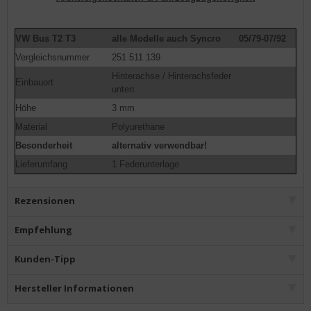
VW Bus T2 T3
alle Modelle auch Syncro
05/79-07/92
Vergleichsnummer
251 511 139
Hinterachse / Hinterachsfeder
Einbauort
unten
Höhe
3 mm
Material
Polyurethane
Besonderheit
alternativ verwendbar!
Lieferumfang
1 Federunterlage
Rezensionen
Empfehlung
Kunden-Tipp
Hersteller Informationen