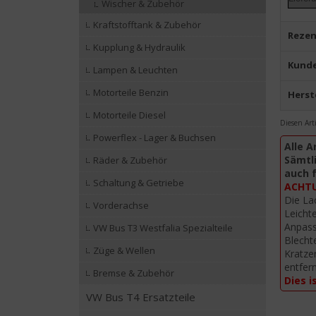
Wischer & Zubehör
Kraftstofftank & Zubehör
Rezen
Kupplung & Hydraulik
Kunde
Lampen & Leuchten
Motorteile Benzin
Herst
Motorteile Diesel
Diesen Art
Powerflex - Lager & Buchsen
Alle A
Sämtli
Räder & Zubehör
auch 
Schaltung & Getriebe
ACHTUN
Die La
Vorderachse
Leicht
Anpass
VW Bus T3 Westfalia Spezialteile
Blecht
Züge & Wellen
Kratze
entfer
Bremse & Zubehör
Dies i
VW Bus T4 Ersatzteile