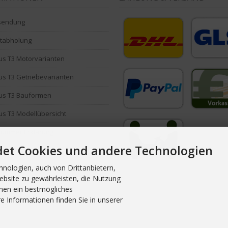
sendung
stabholung
s T3 Motorvarianten
s T3 Getriebevarianten
us T3 Bauformen
s T3 Modellübersicht
Nummer Erklärung
det Cookies und andere Technologien
ind Powerflex Buchsen?
nologien, auch von Drittanbietern,
oads / Formulare
ebsite zu gewährleisten, die Nutzung
nen ein bestmögliches
e Informationen finden Sie in unserer
map