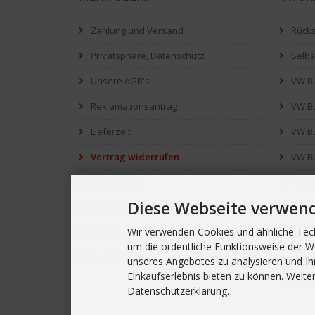
Zahlung und Versand
Rück
Privatsphäre, Datenschutz
Selb
Unsere AGB's
VW Bu
Reklamationsantrag
VW Bu
Lieferzeit
VW B
Vertrag widerrufen
VW Bu
Impressum
PR - 
Diese Webseite verwen
Kontakt
Was s
Wir verwenden Cookies und ähnliche Tech
Widerrufsbelehrung
Downl
um die ordentliche Funktionsweise der W
Cookie Einstellungen
Link's
unseres Angebotes zu analysieren und Ih
Einkaufserlebnis bieten zu können. Weiter
Site
Datenschutzerklärung.