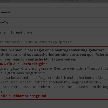
sionen
n-Tipp
eller Informationen
ikel haben wir am 01.11.2012 in unseren Katalog aufgenommen.
rtikel werden in der Regel ohne Montageanleitung geliefert.
ch Einbau- und Austauscharbeiten sind stets von qualifiziert
für vermeintlich einfache Montagearbeiten.
G für alle Blechteile gilt :
ckierung bzw. Grundierung unserer Blechteile dient dem Transport- L
er Flugrost kann möglich sein!
ungsarbeiten sind in der Regel erforderlich und stellen
keinen
Mangel
eile müssen vor dem Lackieren angebaut bzw. angepasst werden.
r, Beulen etc. lassen sich leider nie ganz vermeiden und sind in der R
nen.
st kein Reklamationsgrund.