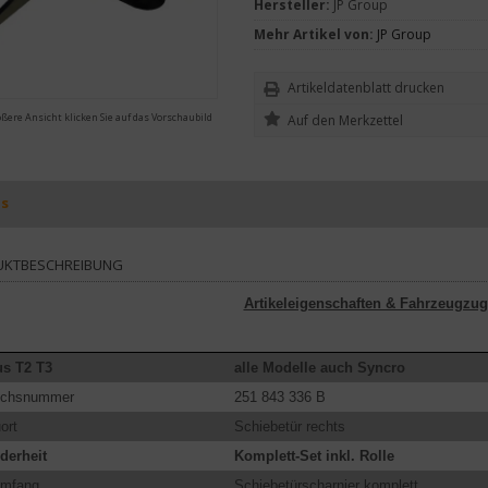
Hersteller:
JP Group
Mehr Artikel von:
JP Group
Artikeldatenblatt drucken
ößere Ansicht klicken Sie auf das Vorschaubild
ls
UKTBESCHREIBUNG
Artikeleigenschaften & Fahrzeugzug
s T2 T3
alle Modelle
auch Syncro
eichsnummer
251 843 336 B
ort
Schiebetür rechts
derheit
Komplett-Set inkl. Rolle
umfang
Schiebetürscharnier komplett