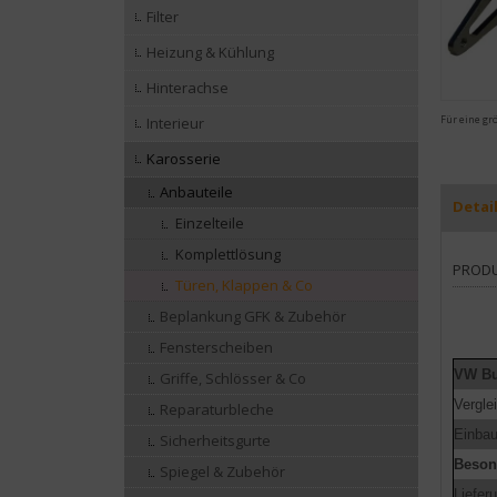
Filter
Heizung & Kühlung
Hinterachse
Für eine gr
Interieur
Karosserie
Anbauteile
Detai
Einzelteile
Komplettlösung
PROD
Türen, Klappen & Co
Beplankung GFK & Zubehör
Fensterscheiben
VW Bu
Griffe, Schlösser & Co
Vergl
Reparaturbleche
Einbau
Sicherheitsgurte
Beson
Spiegel & Zubehör
Liefer