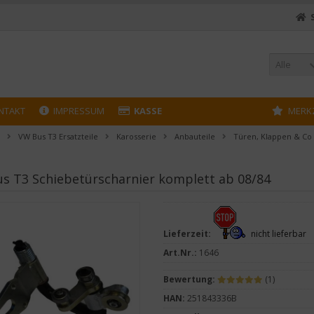
Alle
NTAKT
IMPRESSUM
KASSE
MERK
VW Bus T3 Ersatzteile
Karosserie
Anbauteile
Türen, Klappen & Co
s T3 Schiebetürscharnier komplett ab 08/84
Lieferzeit:
nicht lieferbar
Art.Nr.:
1646
Bewertung:
(1)
HAN:
251843336B