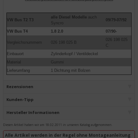
alle Diesel Modelle
auch
VW Bus T2 T3
09/79-07/92
Syncro
VW Bus T4
1.8 2.0
07/90-
026 198 025
Vergleichsnummern
026 198 025 B
C
Einbauort
Zylinderkopf / Ventildeckel
Material
Gummi
Lieferumfang
1 Dichtung mit Bolzen
Rezensionen
Kunden-Tipp
Hersteller Informationen
Diesen Artikel haben wir am 18.02.2011 in unseren Katalog aufgenommen.
Alle Artikel werden in der Regel ohne Montageanleitung