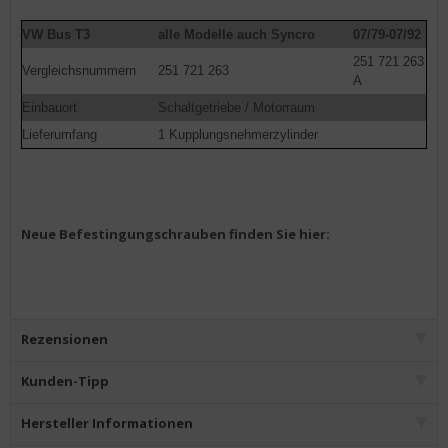
VW Bus T3
alle Modelle auch Syncro
07/79-07/92
251 721 263
Vergleichsnummern
251 721 263
A
Einbauort
Schaltgetriebe / Motorraum
Lieferumfang
1 Kupplungsnehmerzylinder
Neue Befestingungschrauben finden Sie hier:
Rezensionen
Kunden-Tipp
Hersteller Informationen