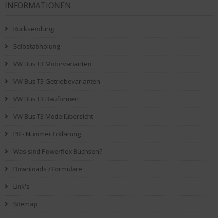
INFORMATIONEN
Rücksendung
Selbstabholung
VW Bus T3 Motorvarianten
VW Bus T3 Getriebevarianten
VW Bus T3 Bauformen
VW Bus T3 Modellübersicht
PR - Nummer Erklärung
Was sind Powerflex Buchsen?
Downloads / Formulare
Link's
Sitemap