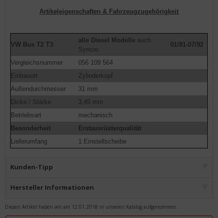
Artikeleigenschaften & Fahrzeugzugehörigkeit
alle Diesel Modelle
auch
VW Bus T2 T3
01/81-07/92
Syncro
Vergleichsnummer
056 109 564
Einbauort
Zylinderkopf
Außendurchmesser
31 mm
Dicke / Stärke
3,45 mm
Betriebsart
mechanisch
Besonderheit
Erstausrüsterqualität
Lieferumfang
1 Einstellscheibe
Kunden-Tipp
Hersteller Informationen
Diesen Artikel haben wir am 12.01.2018 in unseren Katalog aufgenommen.